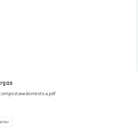
rgas
compostaxedomestica.pdf
erior