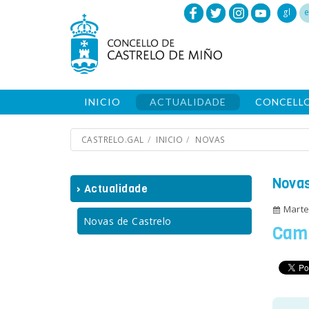
gl
e
INICIO
ACTUALIDADE
CONCELL
CASTRELO.GAL
INICIO
NOVAS
Novas
› Actualidade
Marte
Novas de Castrelo
Cam