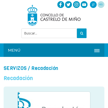
gl
es
MENÚ
INICIO
SERVIZOS
/ Recadación
ACTUALIDADE
Recadación
CONCELLO
INSTALACIÓNS
SERVIZOS