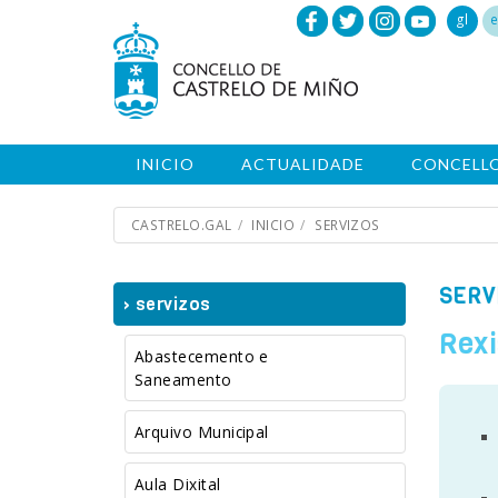
gl
e
INICIO
ACTUALIDADE
CONCELL
CASTRELO.GAL
INICIO
SERVIZOS
SERV
› servizos
Rexi
Abastecemento e
Saneamento
Arquivo Municipal
Aula Dixital