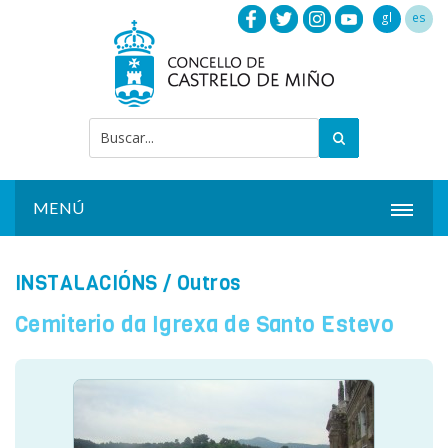
gl
es
MENÚ
INICIO
INSTALACIÓNS
/ Outros
ACTUALIDADE
Cemiterio da Igrexa de Santo Estevo
CONCELLO
INSTALACIÓNS
SERVIZOS