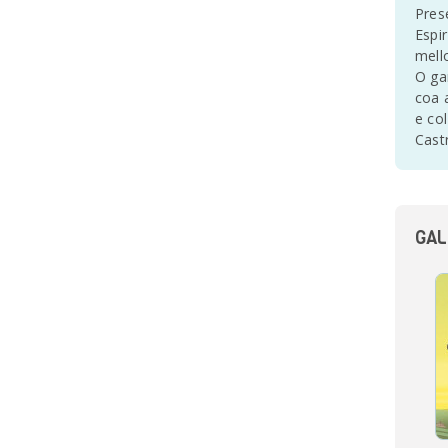
Pres
Espi
mell
O ga
coa 
e co
Cast
GAL