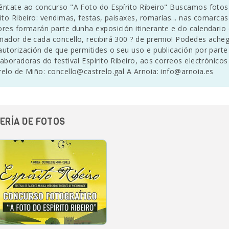
éntate ao concurso "A Foto do Espírito Ribeiro" Buscamos fotos 
rito Ribeiro: vendimas, festas, paisaxes, romarías... nas comarcas
ores formarán parte dunha exposición itinerante e do calendario 
ñador de cada concello, recibirá 300 ? de premio! Podedes achega
autorización de que permitides o seu uso e publicación por parte
laboradoras do festival Espírito Ribeiro, aos correos electrónico
relo de Miño: concello@castrelo.gal A Arnoia: info@arnoia.es
ERÍA DE FOTOS