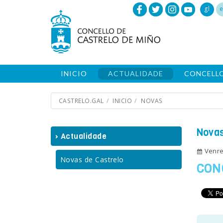
gl
e
INICIO
ACTUALIDADE
CONCELL
CASTRELO.GAL
INICIO
NOVAS
Novas
› Actualidade
Venre
Novas de Castrelo
CON