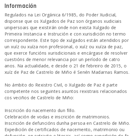
Información
Regulados na Lei Orgánica 6/1985, do Poder Xudicial,
disponse que os Xulgados de Paz son órganos xudiciais
unipersoais que existirán onde non exista Xulgado de
Primeira Instancia e Instrución e con xurisdición no termo
correspondente. Este tipo de xulgados están atendidos por
un xuíz ou xuíza non profesional, o xuíz ou xuíza de paz,
que exerce funcións xurisdicionais e encárgase de resolver
cuestións de menor relevancia por un período de catro
anos. Na actualidade, e desde o 21 de febreiro de 2015, o
xuíz de Paz de Castrelo de Miño é Senén Madarnas Ramos.
No ámbito do Rexistro Civil, o Xulgado de Paz é parte
competente nos seguintes asuntos rexistrais relacionados
cos veciños de Castrelo de Miño:
Inscrición do nacemento dun fillo.
Celebración de vodas e inscrición de matrimonios.
Inscrición de defuncións dunha persoa en Castrelo de Miño.
Expedición de certificados de nacemento, matrimonio ou
defunción, en extracto e literais, así como expedición de fe