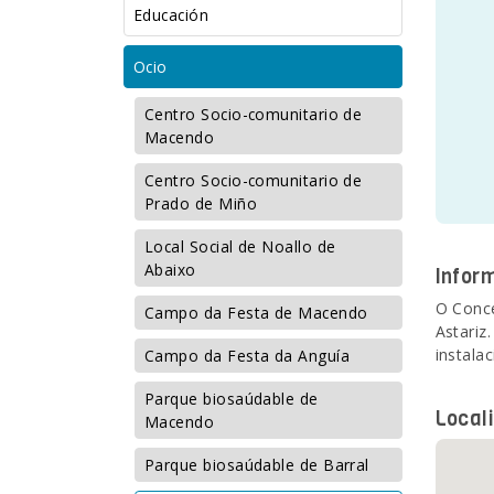
Educación
Ocio
Centro Socio-comunitario de
Macendo
Centro Socio-comunitario de
Prado de Miño
Local Social de Noallo de
Abaixo
Infor
O Conce
Campo da Festa de Macendo
Astariz
instala
Campo da Festa da Anguía
Parque biosaúdable de
Local
Macendo
Parque biosaúdable de Barral