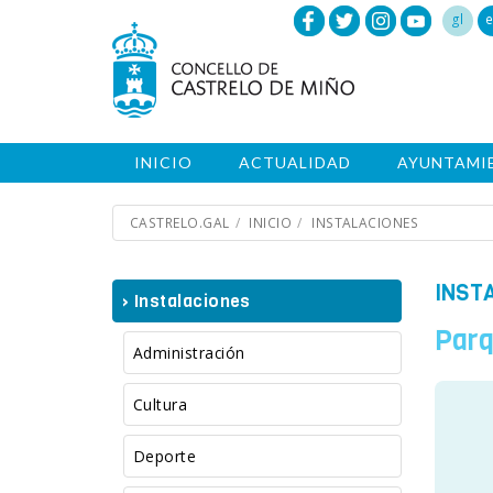
gl
e
INICIO
ACTUALIDAD
AYUNTAMI
CASTRELO.GAL
INICIO
INSTALACIONES
INST
› Instalaciones
Parq
Administración
Cultura
Deporte