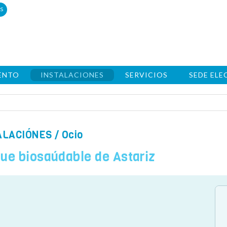
s
ENTO
INSTALACIONES
SERVICIOS
SEDE EL
ALACIÓNES
/ Ocio
ue biosaúdable de Astariz