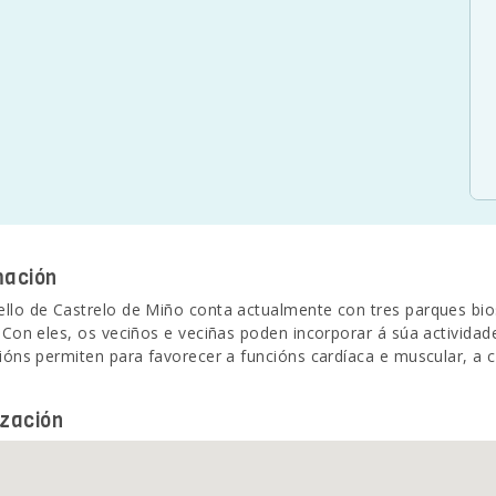
mación
llo de Castrelo de Miño conta actualmente con tres parques bi
. Con eles, os veciños e veciñas poden incorporar á súa actividade
cións permiten para favorecer a funcións cardíaca e muscular, a c
ización