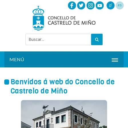
gl
es
MENÚ
INICIO
Benvidos á web do Concello de
ACTUALIDADE
Castrelo de Miño
CONCELLO
INSTALACIÓNS
SERVIZOS