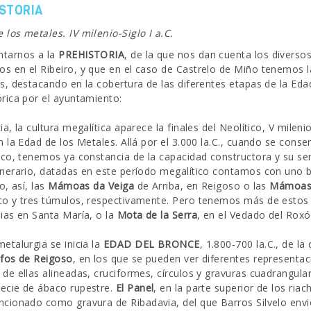
STORIA
 los metales. IV milenio-Siglo I a.C.
ntarnos a la
PREHISTORIA
, de la que nos dan cuenta los diverso
s en el Ribeiro, y que en el caso de Castrelo de Miño tenemos l
os, destacando en la cobertura de las diferentes etapas de la Ed
órica por el ayuntamiento:
ia, la cultura megalítica aparece la finales del Neolítico, V milenio
en la Edad de los Metales. Allá por el 3.000 la.C., cuando se con
tico, tenemos ya constancia de la capacidad constructora y su s
unerario, datadas en este período megalítico contamos con uno 
io, así, las
Mámoas da Veiga
de Arriba, en Reigoso o las
Mámoas 
co y tres túmulos, respectivamente. Pero tenemos más de esto
nias en Santa María, o la
Mota de la Serra
, en el Vedado del Roxó
metalurgia se inicia la
EDAD DEL BRONCE
, 1.800-700 la.C., de 
ifos de Reigoso
, en los que se pueden ver diferentes representac
 de ellas alineadas, cruciformes, círculos y gravuras cuadrangul
ecie de ábaco rupestre.
El Panel
, en la parte superior de los ri
ncionado como gravura de Ribadavia, del que Barros Silvelo env