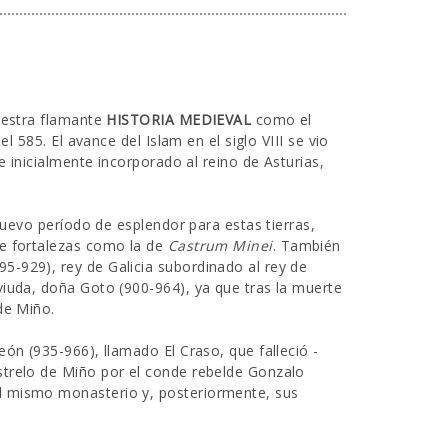
nuestra flamante
HISTORIA MEDIEVAL
como el
l 585. El avance del Islam en el siglo VIII se vio
e inicialmente incorporado al reino de Asturias,
nuevo período de esplendor para estas tierras,
de fortalezas como la de
Castrum Minei
. También
-929), rey de Galicia subordinado al rey de
viuda, doña Goto (900-964), ya que tras la muerte
de Miño.
ón (935-966), llamado El Craso, que falleció -
strelo de Miño por el conde rebelde Gonzalo
l mismo monasterio y, posteriormente, sus