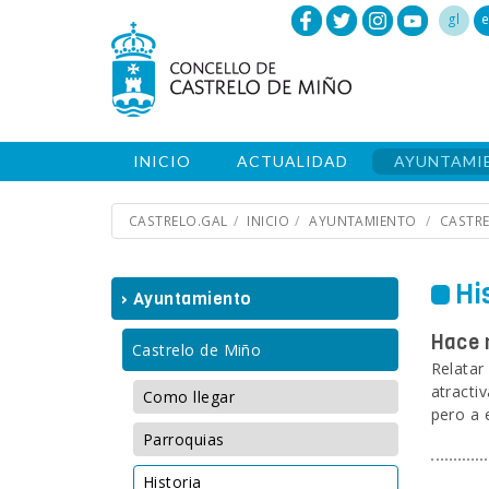
gl
e
INICIO
ACTUALIDAD
AYUNTAMI
CASTRELO.GAL
INICIO
AYUNTAMIENTO
CASTRE
Hi
› Ayuntamiento
Hace m
Castrelo de Miño
Relatar
atracti
Como llegar
pero a 
Parroquias
Historia