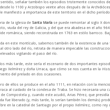
 sentido, señalar también los episodios tristemente conocidos d
desde lo 1100 y Arzobispo veinte años después de la Archidióce
e manifiesto a importancia de este territorio en el dicho período 
ria de la iglesia de
Santa María
se puede remontar al siglo X don
to, viuda del rey de Galicia, y del que era abadesa en el año 964
ide románica, siendo reconstruida en 1763 en estilo barroco. Baj
da en este montículo, sabemos también de la existencia de una 
 al otro lado del río, retrata de manera impecable las construccio
 elevados vigilando el paso del río.
los más tarde, este sería el escenario de dos importantes episod
iego Xelmírez y doña Urraca, que cómo se nos cuenta en la
Hist
iento del prelado en dos ocasiones.
ero de ellos se produce en el año 1111, en relación con la menci
raca al cuidado de la condesa de Traba. Se hizo necesaria una ca
 de Compostela y, cuando este acudió, Arias Pérez, que presidía
da fue liberado (y, más tarde, lo serían también los demás) pro
bre en la catedral de Santiago por el propio Xelmírez, como rey d