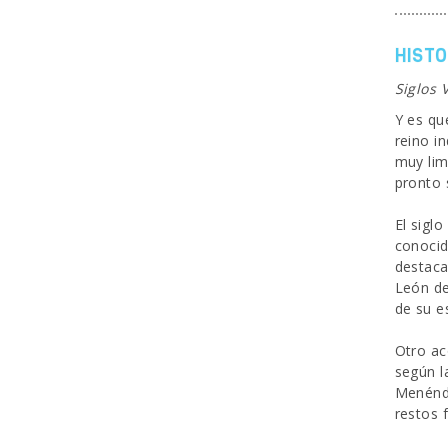
HISTO
Siglos 
Y es qu
reino in
muy lim
pronto 
El sigl
conoci
destaca
León de
de su e
Otro ac
según l
Menénde
restos 