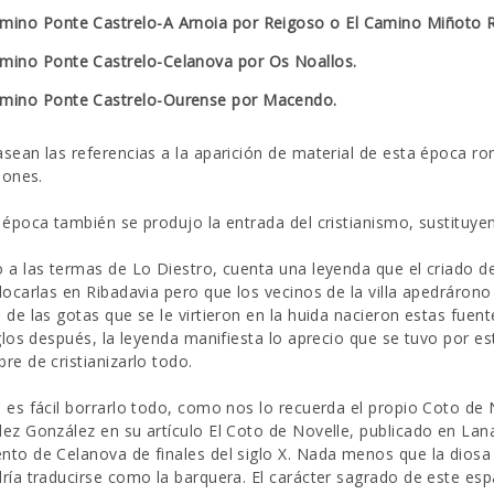
mino Ponte Castrelo-A Arnoia por Reigoso o El Camino Miñoto R
mino Ponte Castrelo-Celanova por Os Noallos.
mino Ponte Castrelo-Ourense por Macendo.
sean las referencias a la aparición de material de esta época r
iones.
 época también se produjo la entrada del cristianismo, sustitu
 a las termas de Lo Diestro, cuenta una leyenda que el criado d
locarlas en Ribadavia pero que los vecinos de la villa apedráron
 de las gotas que se le virtieron en la huida nacieron estas fu
iglos después, la leyenda manifiesta lo aprecio que se tuvo por es
re de cristianizarlo todo.
 es fácil borrarlo todo, como nos lo recuerda el propio Coto de
ez González en su artículo El Coto de Novelle, publicado en Lan
to de Celanova de finales del siglo X. Nada menos que la diosa cél
ría traducirse como la barquera. El carácter sagrado de este esp