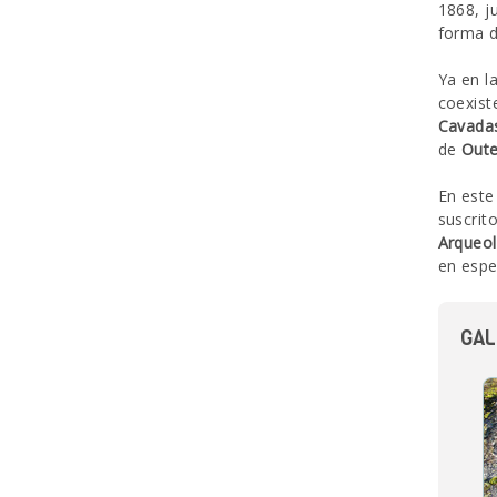
1868, j
forma d
Ya en l
coexist
Cavada
de
Oute
En este
suscrit
Arqueol
en espe
GAL