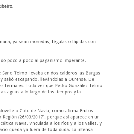
ibeiro.
omana, ya sean monedas, tégulas o lápidas con
yendo poco a poco al paganismo imperante.
e Sano Telmo llevaba en dos calderos las Burgas
o y salió escapando, llevándolas a Ourense. De
entes termales. Toda vez que Pedro González Telmo
tas aguas a lo largo de los tiempos y la
 Novelle o Coto de Navia, como afirma Frutos
a Región (26/03/2017), porque así aparece en un
tica Navia, vinculada a los ríos y a los valles, y
acio queda ya fuera de toda duda. La intensa