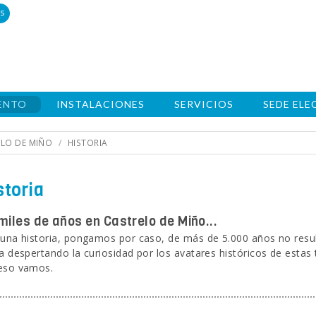
s
ENTO
INSTALACIONES
SERVICIOS
SEDE EL
LO DE MIÑO
HISTORIA
storia
iles de años en Castrelo de Miño...
 una historia, pongamos por caso, de más de 5.000 años no resulta
va despertando la curiosidad por los avatares históricos de esta
eso vamos.