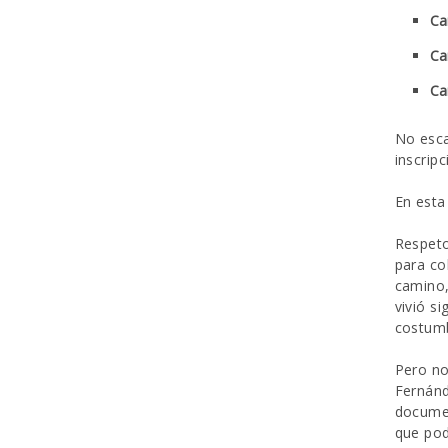
Ca
Ca
Ca
No esca
inscripc
En esta
Respeto
para co
camino,
vivió s
costumb
Pero no
Fernánd
documen
que pod