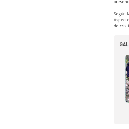
presenc
Según l
Aspecto
de cris
GAL