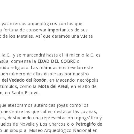
s yacimientos arqueológicos con los que
a fortuna de conservar importantes de sus
ad de los Metales. Así que daremos una vuelta
 la.C., y se mantendrá hasta el III milenio la.C, es
sensúa, comienza la
EDAD DEL COBRE
o
entido religioso. Las mámoas nos revelan este
buen número de ellas dispersas por nuestro
del Vedado del Roxón
, en Macendo; necrópolis
s túmulos, como la
Mota del Areal
, en el alto de
n, en Santo Estevo..
la que atesoramos auténticas joyas como los
iones entre las que caben destacar las coviñas,
ares, destacando una representación topográfica y
achuelos de Novelle y Los Charcos o o
Petroglifo de
ió un dibujo al Museo Arqueológico Nacional en