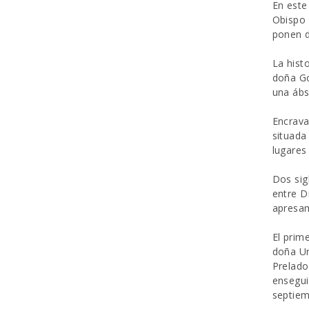
En este
Obispo 
ponen d
La histo
doña Go
una ábs
Encrava
situada
lugares
Dos sig
entre D
apresam
El prim
doña Ur
Prelado
ensegui
septiem