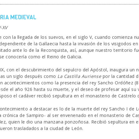
RIA MEDIEVAL
V-XV
e con la llegada de los suevos, en el siglo V, cuando comienza 
dependiente de la Gallaecia hasta la invasión de los visigodos en e
itado ante lo de la Reconquista, así, aunque nuestro territorio fu
se conocería como el Reino de Galicia.
o IX, con el descubrimiento del sepulcro del Apóstol, inaugura un 
das un siglo después como
La Castilla Auriense
por la cantidad 
n acontecimientos como la presencia del rey Sancho Ordóñez (895
sde el año 926 hasta su muerte, y el deseo de profesar aquí su 
sposo el cadáver recibió sepultura en el monasterio de Castrelo 
ontecimiento a destacar es lo de la muerte del rey Sancho I de Le
a crónica de Sampiro- al ser envenenado en el monasterio de Ca
z, quien le dio una manzana ponzoñosa. Recibió sepultura en e
fueron trasladados a la ciudad de León.