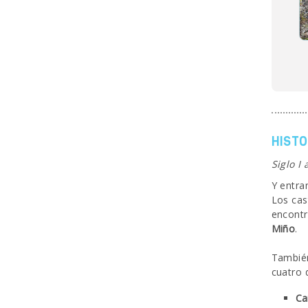
HISTO
Siglo I 
Y entra
Los cas
encont
Miño
.
También
cuatro 
Ca