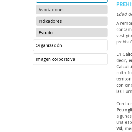
PREHI
Asociaciones
Edad de
Indicadores
A remo
contamo
Escudo
vestigi
prehist
Organización
En Galic
Imagen corporativa
decir, 
Calcolí
culto f
territor
con cin
las Fur
Con la 
Petrogl
algunas
una esp
Vid
, me